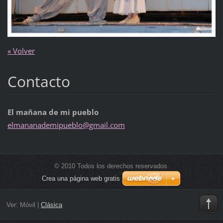
« Volver
Contacto
El mañana de mi pueblo
elmanana
demipueb
lo@gmail
.com
© 2010 Todos los derechos reservados.
Crea una página web gratis
Ver:
Móvil
|
Clásica