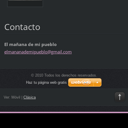
Contacto
El mañana de mi pueblo
elmanana
demipueb
lo@gmail
.com
© 2010 Todos los derechos reservados.
Haz tu página web gratis
Ver:
Móvil
|
Clásica