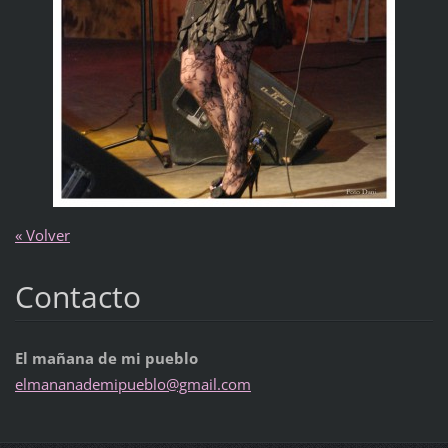
« Volver
Contacto
El mañana de mi pueblo
elmanana
demipueb
lo@gmail
.com